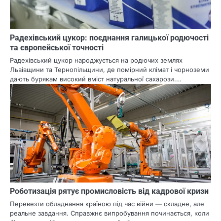
Радехівський цукор: поєднання галицької родючості
та європейської точності
Радехівський цукор народжується на родючих землях
Львівщини та Тернопільщини, де помірний клімат і чорноземи
дають бурякам високий вміст натуральної сахарози.…
Роботизація рятує промисловість від кадрової кризи
Перевезти обладнання країною під час війни — складне, але
реальне завдання. Справжнє випробування починається, коли