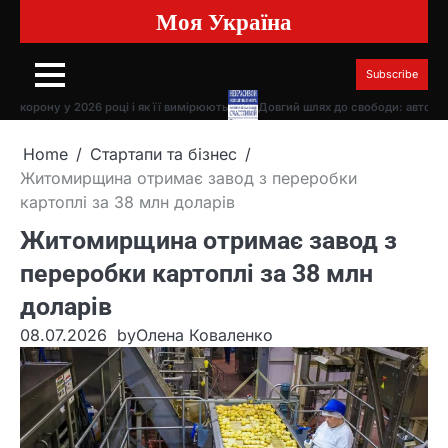
Моя Україна
Skip
to
content
Subscribe
ону у 2026 році і як її вимірюють
Довгий шлях до свободи: автобіограф
Home
Стартапи та бізнес
Житомирщина отримає завод з переробки
картоплі за 38 млн доларів
Житомирщина отримає завод з
переробки картоплі за 38 млн
доларів
08.07.2026
by
Олена Коваленко