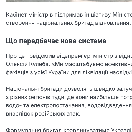
Кабінет міністрів підтримав ініціативу Мініс
створення національних бригад відновлення. 
Що передбачає нова система
Про це повідомив віцепрем’єр-міністр з відн
Олексій Кулеба. «Ми масштабуємо ефективни
фахівців з усієї України для ліквідації наслідк
Національні бригади дозволять швидко залуча
з різних регіонів туди, де вони найбільше потр
водо- та електропостачання, водовідведення
внаслідок російських атак.
Формування бригад координуватиме Укрзаліз