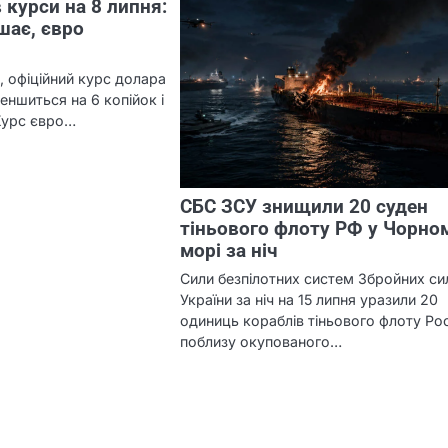
 курси на 8 липня:
шає, євро
, офіційний курс долара
еншиться на 6 копійок і
 Курс євро…
СБС ЗСУ знищили 20 суден
тіньового флоту РФ у Чорно
морі за ніч
Сили безпілотних систем Збройних си
України за ніч на 15 липня уразили 20
одиниць кораблів тіньового флоту Рос
поблизу окупованого…