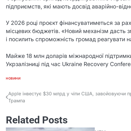
підприємств, які мають досвід аварійно-від
У 2026 році проєкт фінансуватиметься за р
місцевих бюджетів. «Новий механізм дасть зм
і посилить спроможність громад реагувати на
Майже 18 млн доларів міжнародної підтримки 
Укрзалізниці під час Ukraine Recovery Confer
НОВИНИ
Apple інвестує $30 млрд у чіпи США, завойовуючи п
Post
Трампа
navigation
Related Posts