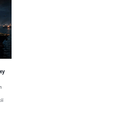
му
л
ії