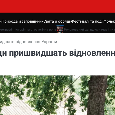
и
Природа й заповідники
Свята й обряди
Фестивалі та події
Фольк
фія, історія та стратегічна роль
Релокований це: що означає і як прац
видшать відновлення України
ади пришвидшать відновлен