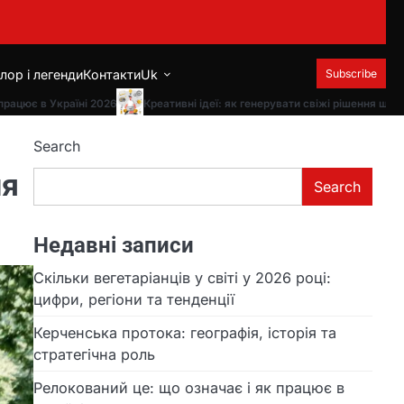
лор і легенди
Контакти
Uk
Subscribe
ює в Україні 2026
Креативні ідеї: як генерувати свіжі рішення щодня
Search
ня
Search
Недавні записи
Скільки вегетаріанців у світі у 2026 році:
цифри, регіони та тенденції
Керченська протока: географія, історія та
стратегічна роль
Релокований це: що означає і як працює в