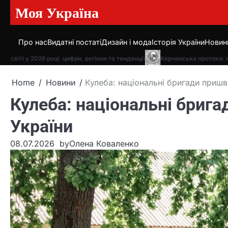
Моя Україна
Skip
to
content
Про нас
Видатні постаті
Дизайн і мода
Історія України
Новин
віті у 2026 році: цифри, регіони та тенденції
Керченська протока: геогра
Home
Новини
Кулеба: національні бригади приш
Кулеба: національні бриг
України
08.07.2026
by
Олена Коваленко