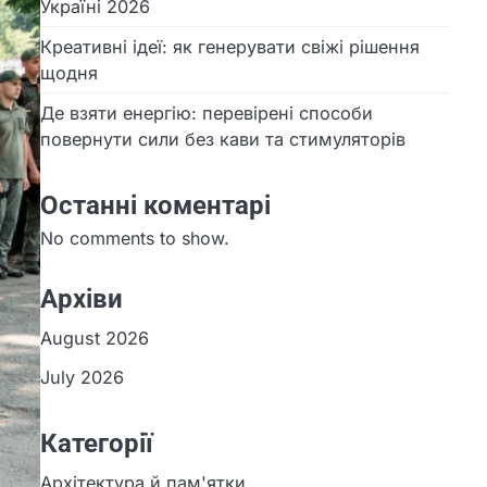
Україні 2026
Креативні ідеї: як генерувати свіжі рішення
щодня
Де взяти енергію: перевірені способи
повернути сили без кави та стимуляторів
Останні коментарі
No comments to show.
Архіви
August 2026
July 2026
Категорії
Архітектура й пам'ятки