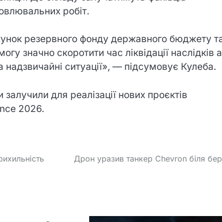
новлювальних робіт.
ахунок резервного фонду державного бюджету т
огу значно скоротити час ліквідації наслідків 
 надзвичайні ситуації», — підсумовує Кулеба.
залучили для реалізації нових проєктів
ence 2026.
рихильність
Дрон уразив танкер Chevron біля бер