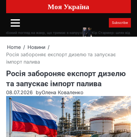
Моя Україна
Skip
to
content
Subscribe
окий погляд на жанр, що тримає в напрузі
Кір Стармер: шлях від прокуро
Home
Новини
Росія забороняє експорт дизелю та запускає
імпорт палива
Росія забороняє експорт дизелю
та запускає імпорт палива
08.07.2026
by
Олена Коваленко