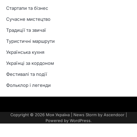
Стартапи та бізнес
Сучасне мистецтво
Традиції та звичаї
Туристичні маршрути
Українська кухня
Українці за кордоном
Фестивалі та події
Фольклор і легенди
Контакти
Політика
Про
Умови
конфіденційності
нас
користування
Copyright © 2026
Моя Україна
| News Storm by
Ascendoor
|
сайтом
Powered by
WordPress
.