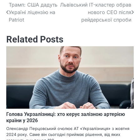
Трамп: США дадуть
Львівський IT-кластер обрав
Post
Україні ліцензію на
нового CEO після
navigation
Patriot
рейдерської спроби
Related Posts
Голова Укрзалізниці: хто керує залізною артерією
країни у 2026
Олександр Перцовський очолює АТ «Укрзалізниця» з жовтня
2024 року. Саме він сьогодні приймає рішення, від яких