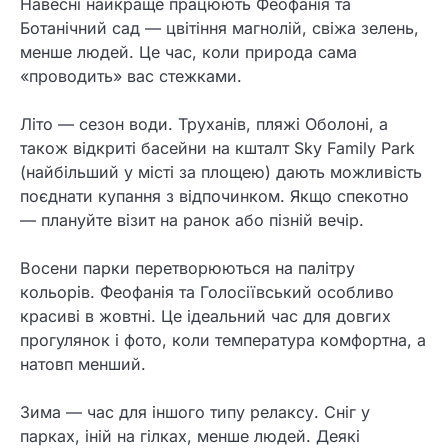
Навесні найкраще працюють Феофанія та
Ботанічний сад — цвітіння магнолій, свіжа зелень,
менше людей. Це час, коли природа сама
«проводить» вас стежками.
Літо — сезон води. Труханів, пляжі Оболоні, а
також відкриті басейни на кшталт Sky Family Park
(найбільший у місті за площею) дають можливість
поєднати купання з відпочинком. Якщо спекотно
— плануйте візит на ранок або пізній вечір.
Восени парки перетворюються на палітру
кольорів. Феофанія та Голосіївський особливо
красиві в жовтні. Це ідеальний час для довгих
прогулянок і фото, коли температура комфортна, а
натовп менший.
Зима — час для іншого типу релаксу. Сніг у
парках, іній на гілках, менше людей. Деякі