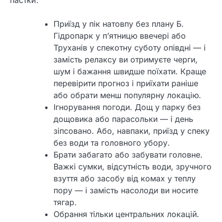
пастки:
Приїзд у пік натовпу без плану Б.
Гідропарк у п’ятницю ввечері або
Труханів у спекотну суботу опівдні — і
замість релаксу ви отримуєте черги,
шум і бажання швидше поїхати. Краще
перевірити прогноз і приїхати раніше
або обрати менш популярну локацію.
Ігнорування погоди. Дощ у парку без
дощовика або парасольки — і день
зіпсовано. Або, навпаки, приїзд у спеку
без води та головного убору.
Брати забагато або забувати головне.
Важкі сумки, відсутність води, зручного
взуття або засобу від комах у теплу
пору — і замість насолоди ви носите
тягар.
Обрання тільки центральних локацій.