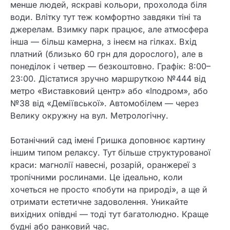
менше людей, яскраві кольори, прохолода біля
води. Влітку тут теж комфортно завдяки тіні та
джерелам. Взимку парк працює, але атмосфера
інша — більш камерна, з інеєм на гілках. Вхід
платний (близько 60 грн для дорослого), але в
понеділок і четвер — безкоштовно. Графік: 8:00–
23:00. Дістатися зручно маршруткою №444 від
метро «Виставковий центр» або «Іподром», або
№38 від «Деміївської». Автомобілем — через
Велику окружну на вул. Метрологічну.
Ботанічний сад імені Гришка доповнює картину
іншим типом релаксу. Тут більше структурованої
краси: магнолії навесні, розарій, оранжереї з
тропічними рослинами. Це ідеально, коли
хочеться не просто «побути на природі», а ще й
отримати естетичне задоволення. Уникайте
вихідних опівдні — тоді тут багатолюдно. Краще
будні або ранковий час.