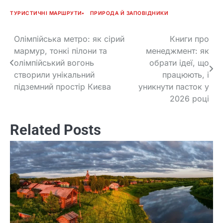
ТУРИСТИЧНІ МАРШРУТИ
ПРИРОДА Й ЗАПОВІДНИКИ
Олімпійська метро: як сірий
Книги про
Post
мармур, тонкі пілони та
менеджмент: як
navigation
олімпійський вогонь
обрати ідеї, що
створили унікальний
працюють, і
підземний простір Києва
уникнути пасток у
2026 році
Related Posts