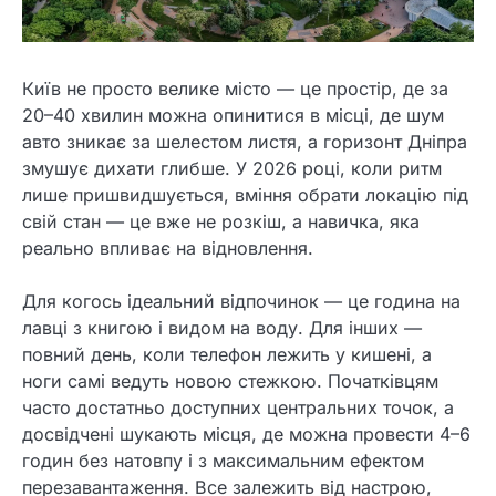
Київ не просто велике місто — це простір, де за
20–40 хвилин можна опинитися в місці, де шум
авто зникає за шелестом листя, а горизонт Дніпра
змушує дихати глибше. У 2026 році, коли ритм
лише пришвидшується, вміння обрати локацію під
свій стан — це вже не розкіш, а навичка, яка
реально впливає на відновлення.
Для когось ідеальний відпочинок — це година на
лавці з книгою і видом на воду. Для інших —
повний день, коли телефон лежить у кишені, а
ноги самі ведуть новою стежкою. Початківцям
часто достатньо доступних центральних точок, а
досвідчені шукають місця, де можна провести 4–6
годин без натовпу і з максимальним ефектом
перезавантаження. Все залежить від настрою,