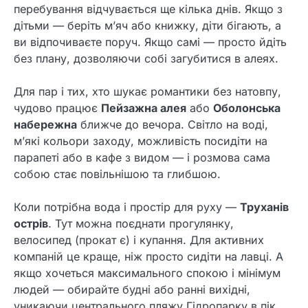
перебування відчувається ще кілька днів. Якщо з
дітьми — беріть м’яч або книжку, діти бігають, а
ви відпочиваєте поруч. Якщо самі — просто йдіть
без плану, дозволяючи собі загубитися в алеях.
Для пар і тих, хто шукає романтики без натовпу,
чудово працює
Пейзажна алея
або
Оболонська
набережна
ближче до вечора. Світло на воді,
м’які кольори заходу, можливість посидіти на
парапеті або в кафе з видом — і розмова сама
собою стає повільнішою та глибшою.
Коли потрібна вода і простір для руху —
Труханів
острів
. Тут можна поєднати прогулянку,
велосипед (прокат є) і купання. Для активних
компаній це краще, ніж просто сидіти на лавці. А
якщо хочеться максимального спокою і мінімум
людей — обирайте будні або ранні вихідні,
уникаючи центрального пляжу Гідропарку в пік