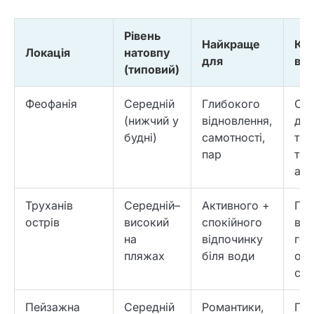
Рівень
Найкраще
Кл
Локація
натовпу
для
вр
(типовий)
Феофанія
Середній
Глибокого
Озе
(нижчий у
відновлення,
дже
будні)
самотності,
тиш
пар
тер
ат
Труханів
Середній–
Активного +
Пл
острів
високий
спокійного
вел
на
відпочинку
гор
пляжах
біля води
ост
св
Пейзажна
Середній
Романтики,
Па