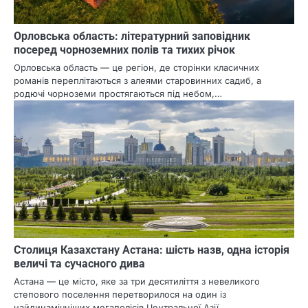
Орловська область: літературний заповідник
посеред чорноземних полів та тихих річок
Орловська область — це регіон, де сторінки класичних
романів переплітаються з алеями старовинних садиб, а
родючі чорноземи простягаються під небом,…
Столиця Казахстану Астана: шість назв, одна історія
величі та сучасного дива
Астана — це місто, яке за три десятиліття з невеликого
степового поселення перетворилося на один із
найдинамічніших мегаполісів Центральної Азії.…