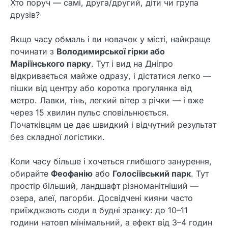
Хто поруч — самі, друга/другий, діти чи група
друзів?
Якщо часу обмаль і ви новачок у місті, найкраще
починати з
Володимирської гірки або
Маріїнського парку
. Тут і вид на Дніпро
відкривається майже одразу, і дістатися легко —
пішки від центру або коротка прогулянка від
метро. Лавки, тінь, легкий вітер з річки — і вже
через 15 хвилин пульс сповільнюється.
Початківцям це дає швидкий і відчутний результат
без складної логістики.
Коли часу більше і хочеться глибшого занурення,
обирайте
Феофанію
або
Голосіївський парк
. Тут
простір більший, ландшафт різноманітніший —
озера, алеї, пагорби. Досвідчені кияни часто
приїжджають сюди в будні зранку: до 10–11
години натовп мінімальний, а ефект від 3–4 годин