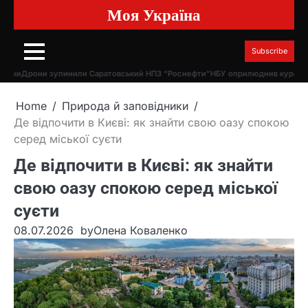
Моя Україна
Skip
to
content
Subscribe
ни зупинили Саратовський НПЗ “Роснефти”
НБУ оприлюднив курс долара та є
Home
Природа й заповідники
Де відпочити в Києві: як знайти свою оазу спокою
серед міської суєти
Де відпочити в Києві: як знайти
свою оазу спокою серед міської
суєти
08.07.2026
by
Олена Коваленко