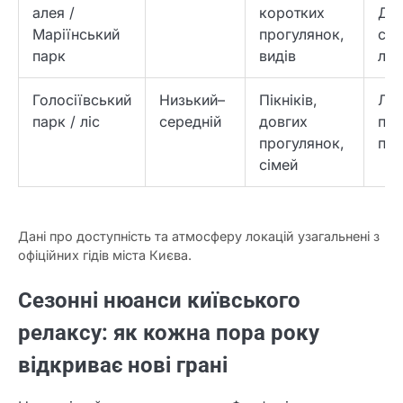
алея /
коротких
Дні
Маріїнський
прогулянок,
сві
парк
видів
лег
Голосіївський
Низький–
Пікніків,
Ліс
парк / ліс
середній
довгих
про
прогулянок,
при
сімей
Дані про доступність та атмосферу локацій узагальнені з
офіційних гідів міста Києва.
Сезонні нюанси київського
релаксу: як кожна пора року
відкриває нові грані